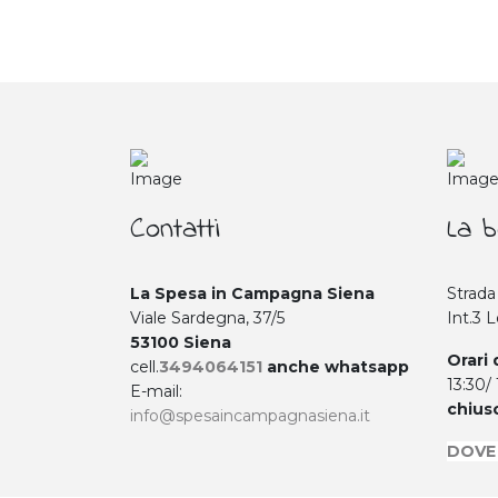
Contatti
La b
La Spesa in Campagna Siena
Strada
Viale Sardegna, 37/5
Int.3 
53100 Siena
Orari 
cell.
3494064151
anche whatsapp
13:30/
E-mail:
chius
info@spesaincampagnasiena.it
DOVE