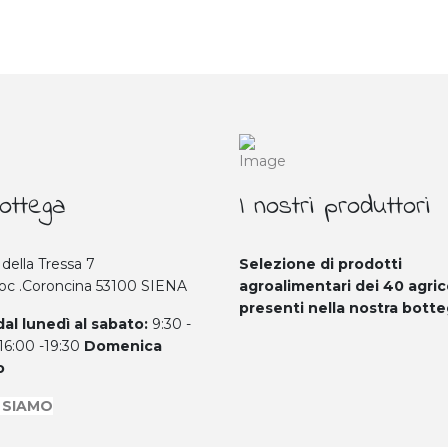
ottega
I nostri produttori
 della Tressa 7
Selezione di prodotti
Loc .Coroncina 53100 SIENA
agroalimentari dei 40
agric
presenti nella nostra bott
dal lunedì al sabato:
9:30 -
 16:00 -19:30
Domenica
o
 SIAMO