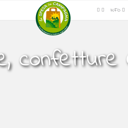
INFO
e, confetture