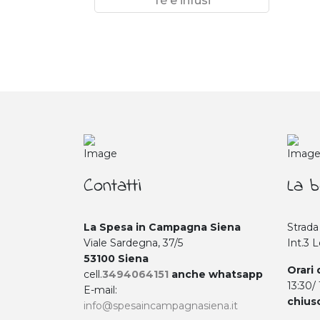
Tè e infusi
Contatti
La b
La Spesa in Campagna Siena
Strada
Viale Sardegna, 37/5
Int.3 
53100 Siena
Orari 
cell.
3494064151
anche whatsapp
13:30/
E-mail:
chius
info@spesaincampagnasiena.it