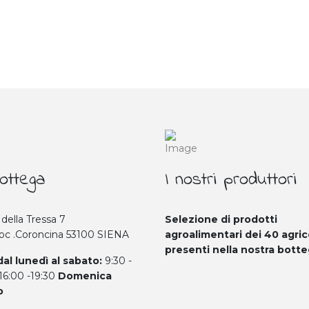
ottega
I nostri produttori
 della Tressa 7
Selezione di prodotti
Loc .Coroncina 53100 SIENA
agroalimentari dei 40
agric
presenti nella nostra bott
dal lunedì al sabato:
9:30 -
 16:00 -19:30
Domenica
o