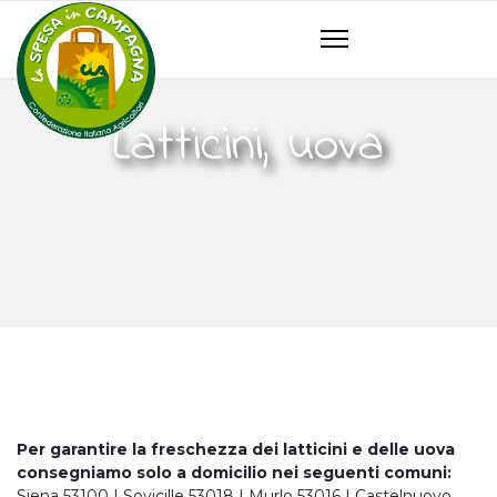
Latticini, uova
Per garantire la freschezza dei latticini e delle uova
consegniamo solo a domicilio nei seguenti comuni:
Siena 53100 | Sovicille 53018 | Murlo 53016 | Castelnuovo