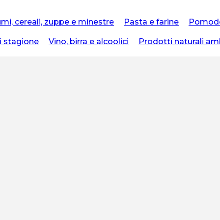
mi, cereali, zuppe e minestre
Pasta e farine
Pomodor
i stagione
Vino, birra e alcoolici
Prodotti naturali am