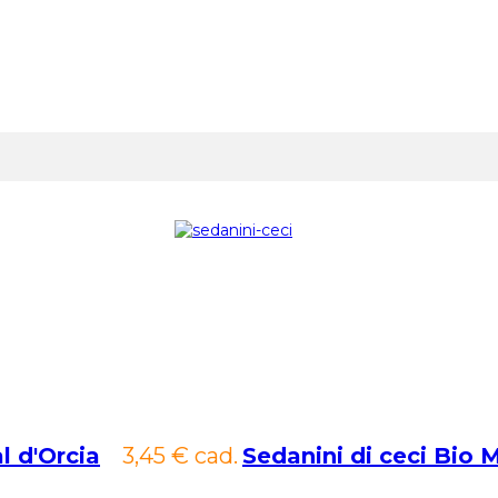
al d'Orcia
3,45 €
cad.
Sedanini di ceci Bio M