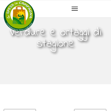
Verdure e ortaggi di
stagione