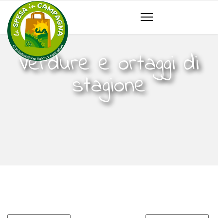
Verdure e ortaggi di
stagione