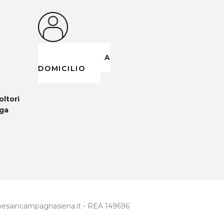
CONSEGNA A
DOMICILIO
oltori
ega
spesaincampagnasiena.it - REA 149696