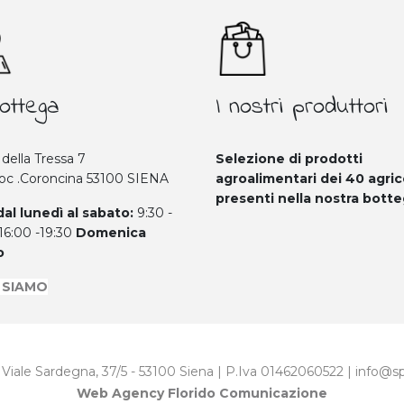
ottega
I nostri produttori
 della Tressa 7
Selezione di prodotti
Loc .Coroncina 53100 SIENA
agroalimentari dei 40
agric
presenti nella nostra bott
dal lunedì al sabato:
9:30 -
 16:00 -19:30
Domenica
o
 SIAMO
iale Sardegna, 37/5 - 53100 Siena | P.Iva 01462060522 | info@
Web Agency
Florido Comunicazione