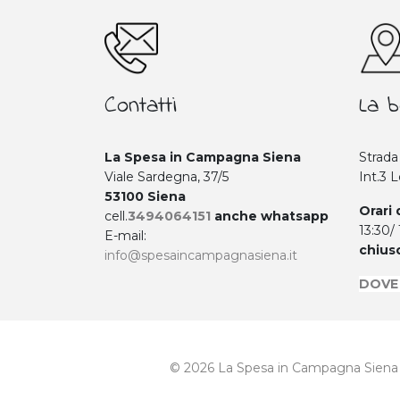
Contatti
La b
La Spesa in Campagna Siena
Strada
Viale Sardegna, 37/5
Int.3 
53100 Siena
Orari 
cell.
3494064151
anche whatsapp
13:30/
E-mail:
chius
info@spesaincampagnasiena.it
DOVE
© 2026 La Spesa in Campagna Siena V